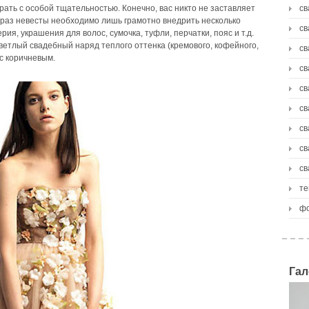
ть с особой тщательностью. Конечно, вас никто не заставляет
св
образ невесты необходимо лишь грамотно внедрить несколько
св
я, украшения для волос, сумочка, туфли, перчатки, пояс и т.д.
ветлый свадебный наряд теплого оттенка (кремового, кофейного,
св
с коричневым.
св
св
св
св
св
св
те
фо
Гал