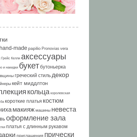
тки
hand-made
papilio
Pronovias
vera
аксессуары
g
Грейс Келли
букет
бутоньерка
о и накидки
декор
греческий стиль
овщины
кейт миддлтон
йнеры
ллекция
кольца
королевская
костюм
короткие платья
ьба
невеста
макияж
ниха
машины
оформление зала
вь
платья с длинным рукавом
тки
прически
дарки
приглашения