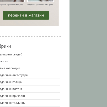
брики
довщины свадеб
вости
вые коллекции
адебные аксессуары
адебные кольца
адебные платья
адебные прически
адебные традиции