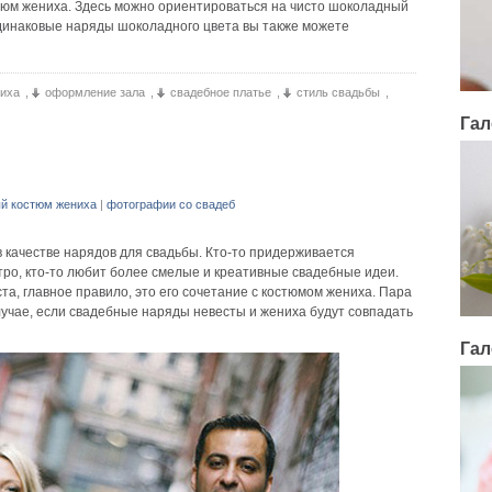
тюм жениха. Здесь можно ориентироваться на чисто шоколадный
Одинаковые наряды шоколадного цвета вы также можете
иха
,
оформление зала
,
свадебное платье
,
стиль свадьбы
,
Гал
й костюм жениха
|
фотографии со свадеб
 качестве нарядов для свадьбы. Кто-то придерживается
етро, кто-то любит более смелые и креативные свадебные идеи.
та, главное правило, это его сочетание с костюмом жениха. Пара
лучае, если свадебные наряды невесты и жениха будут совпадать
Гал