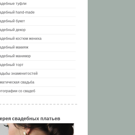
адебные туфли
адебный hand-made
адебный букет
адебный декор
адебный костюм жениха
адебный макияж
адебный маникюр
адебный торт
адьбы знаменитостей
матическая свадьба
тографии со свадеб
ерея свадебных платьев