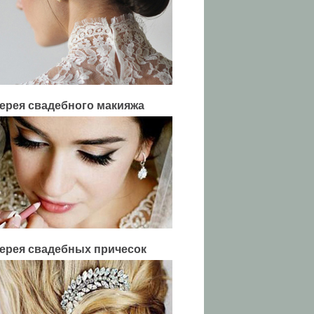
ерея свадебного макияжа
ерея свадебных причесок