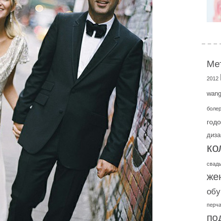
Ме
2012
wan
болер
год
диза
ко
свад
же
обу
перча
по