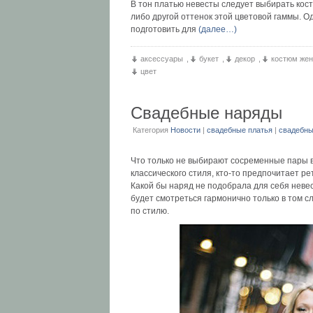
В тон платью невесты следует выбирать кос
либо другой оттенок этой цветовой гаммы. 
подготовить для
(далее…)
аксессуары
,
букет
,
декор
,
костюм жен
цвет
Свадебные наряды
Категория
Новости
|
свадебные платья
|
свадебны
Что только не выбирают сосременные пары в
классического стиля, кто-то предпочитает р
Какой бы наряд не подобрала для себя невес
будет смотреться гармонично только в том с
по стилю.