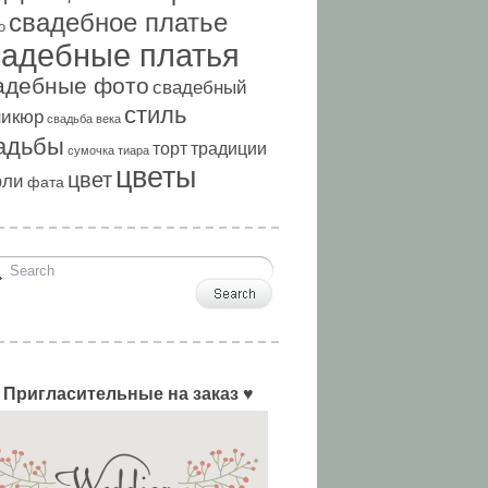
свадебное платье
о
вадебные платья
адебные фото
свадебный
стиль
никюр
свадьба века
адьбы
торт
традиции
сумочка
тиара
цветы
цвет
фли
фата
 Пригласительные на заказ ♥