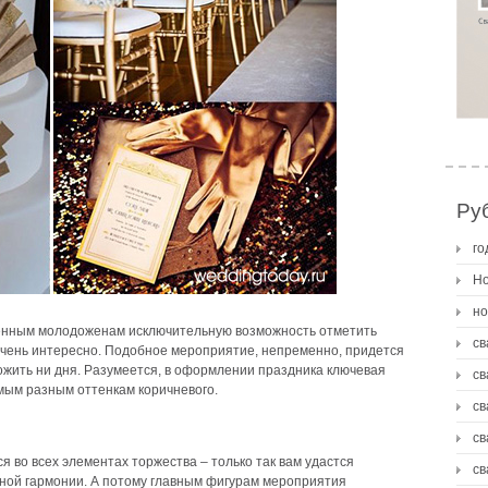
Ру
го
Но
но
енным молодоженам исключительную возможность отметить
св
очень интересно. Подобное мероприятие, непременно, придется
ожить ни дня. Разумеется, в оформлении праздника ключевая
св
амым разным оттенкам коричневого.
св
св
 во всех элементах торжества – только так вам удастся
св
ьной гармонии. А потому главным фигурам мероприятия