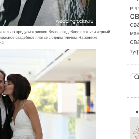
ретр
с
св
зательно предусматривают белое свадебное платье и черный
ма
екрасное свадебное платье с одним плечом. На женихе
св
ой.
ту
♥