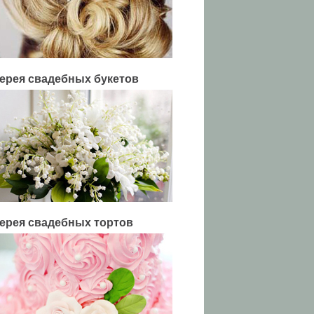
ерея свадебных букетов
ерея свадебных тортов