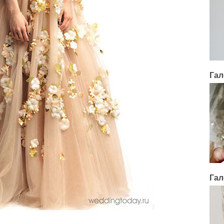
Гал
Гал